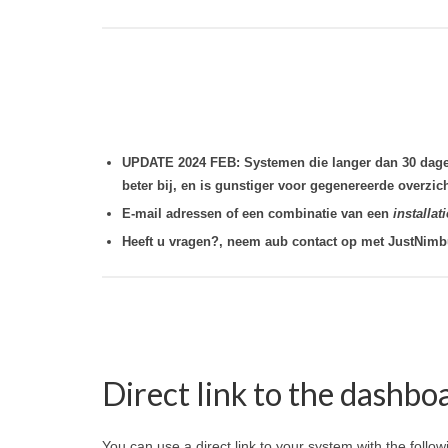
UPDATE 2024 FEB: Systemen die langer dan 30 dage
beter bij, en is gunstiger voor gegenereerde overzi
E-mail adressen of een combinatie van een
installa
Heeft u vragen?, neem aub contact op met JustNimb
Direct link to the dashbo
You can use a direct link to your system with the foll