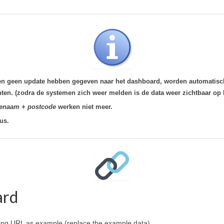
n geen update hebben gegeven naar het dashboard, worden automatisch 
chten. (zodra de systemen zich weer melden is de data weer zichtbaar op
tienaam + postcode
werken niet meer.
us.
ard
owing URL as example (replace the example data)